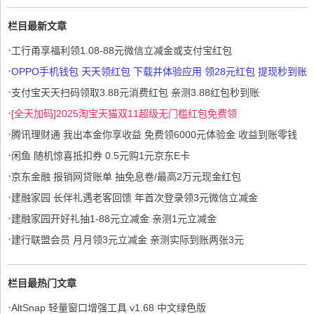
栏目最新文章
·
工行甬享福利领1.08-88元微信立减金或支付宝红包
·
OPPO手机钱包 天天领红包 下载并体验应用 领28元红包 提现秒到账
·
支付宝天天扫码领取3.88元消费红包 亲测3.88红包秒到账
·
[全天加码]2025淘宝天猫双11超级无门槛红包免费领
·
腾讯理财通 我出本金你享收益 免费领6000元体验金 收益到账零钱
·
闲鱼 随机惊喜抵扣券 0.5元购1元京东E卡
·
京东金融 报销网贷账单 抽免息卷/最高2万元现金红包
·
建融家园 长伴礼遇老客回馈 年首次登录领3元微信立减金
·
建融家园开好礼抽1-88元立减金 亲测1元立减金
·
建行联盟会员 月月领3元立减金 亲测实际到账两张3元
栏目最热门文章
·
AltSnap 轻量窗口增强工具 v1.68 中文绿色版