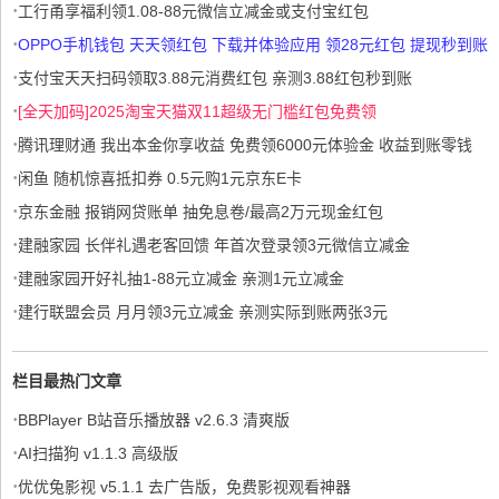
·
工行甬享福利领1.08-88元微信立减金或支付宝红包
·
OPPO手机钱包 天天领红包 下载并体验应用 领28元红包 提现秒到账
·
支付宝天天扫码领取3.88元消费红包 亲测3.88红包秒到账
·
[全天加码]2025淘宝天猫双11超级无门槛红包免费领
·
腾讯理财通 我出本金你享收益 免费领6000元体验金 收益到账零钱
·
闲鱼 随机惊喜抵扣券 0.5元购1元京东E卡
·
京东金融 报销网贷账单 抽免息卷/最高2万元现金红包
·
建融家园 长伴礼遇老客回馈 年首次登录领3元微信立减金
·
建融家园开好礼抽1-88元立减金 亲测1元立减金
·
建行联盟会员 月月领3元立减金 亲测实际到账两张3元
栏目最热门文章
·
BBPlayer B站音乐播放器 v2.6.3 清爽版
·
AI扫描狗 v1.1.3 高级版
·
优优兔影视 v5.1.1 去广告版，免费影视观看神器