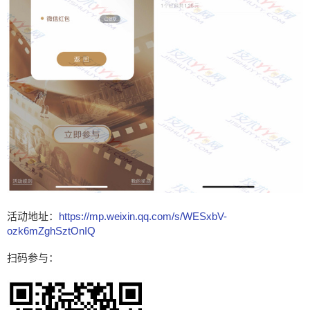
活动地址：
https://mp.weixin.qq.com/s/WESxbV-
ozk6mZghSztOnIQ
扫码参与：