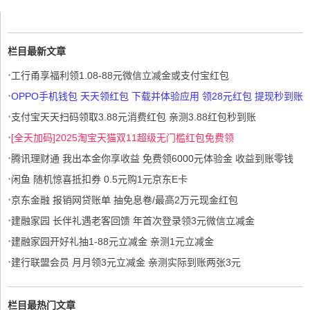
栏目最新文章
·
工行甬享福利领1.08-88元微信立减金或支付宝红包
·
OPPO手机钱包 天天领红包 下载并体验应用 领28元红包 提现秒到账
·
支付宝天天扫码领取3.88元消费红包 亲测3.88红包秒到账
·
[全天加码]2025淘宝天猫双11超级无门槛红包免费领
·
腾讯理财通 我出本金你享收益 免费领6000元体验金 收益到账零钱
·
闲鱼 随机惊喜抵扣券 0.5元购1元京东E卡
·
京东金融 报销网贷账单 抽免息卷/最高2万元现金红包
·
建融家园 长伴礼遇老客回馈 年首次登录领3元微信立减金
·
建融家园开好礼抽1-88元立减金 亲测1元立减金
·
建行联盟会员 月月领3元立减金 亲测实际到账两张3元
栏目最热门文章