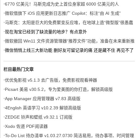
·
6770 亿美元！马斯克成为史上首位身家超 6000 亿美元的人
·
微软借旗下 iOS 应用更新日志推广 Copilot：标注“由 AI 生成”
·
马斯克：太阳是巨大的免费聚变反应堆，在地球上造“微型版”很愚蠢
·
现在淘宝已经到了缺流量的地步？有点意外
·
微软撤回 Win11 文件资源管理器“推荐文件”功能，准备在未来重新推
·
出
微信悄悄上线三大新功能 删好友可留记录的痛 还是藏不住 再见不了
爱人
栏目最热门文章
·
优优兔影视 v5.1.3 去广告版，免费影视观看神器
·
Picsart 美易 v30.5.2，专为爱美图的你打造，解锁高级版
·
App Manager 应用管理器 v7.83 高级版
·
4English 英语学习 v10.2.39 解锁高级版
·
ZEDGE 铃声和壁纸 v9.32.1 订阅版
·
Xodo 佐道 PDF阅读器
·
To-Do List 待办清单 v1.03.27.0730 简洁易用，待办事项、时间管理