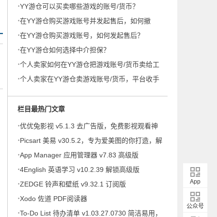
·
要审核吗？
YY游仓可以买卖哪些游戏的账号/货币？
·
在YY游仓购买游戏账号并发起售后，如何撤
·
销？
在YY游仓购买游戏账号，如何发起售后？
·
在YY游仓如何选择中介担保？
·
个人卖家如何在YY游仓把游戏账号/货币卖给工
·
作室？
个人卖家在YY游仓卖游戏账号/货币，平台收手
续费吗？
栏目最热门文章
·
优优兔影视 v5.1.3 去广告版，免费影视观看神
·
器
Picsart 美易 v30.5.2，专为爱美图的你打造，解
·
锁高级版
App Manager 应用管理器 v7.83 高级版
·
4English 英语学习 v10.2.39 解锁高级版
App
·
ZEDGE 铃声和壁纸 v9.32.1 订阅版
·
Xodo 佐道 PDF阅读器
公众号
·
To-Do List 待办清单 v1.03.27.0730 简洁易用，