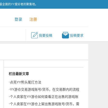
为最全面的YY爱好者的聚集地。
QQ群
关注我们
登录
注册
我要投稿
投稿要求
栏目最新文章
·
点亮YY熊头尾灯方法
·
YY游仓交易游戏账号/货币，在交易群内的流程
·
——买卖双方确认【交易须知】
个人卖家在YY游仓如何查看正在出售的游戏账
·
号/货币？
个人卖家在YY游仓上架出售游戏账号/货币，需