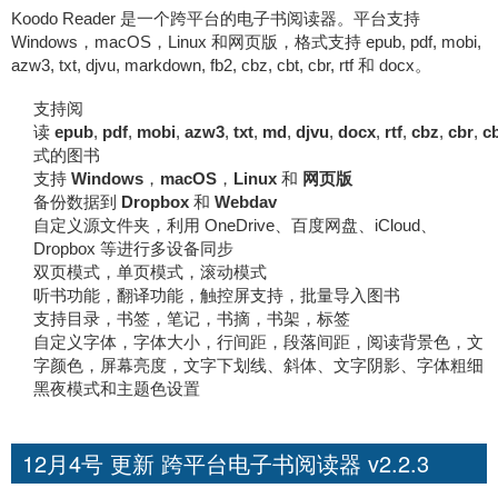
Koodo Reader 是一个跨平台的电子书阅读器。平台支持
Windows，macOS，Linux 和网页版，格式支持 epub, pdf, mobi,
azw3, txt, djvu, markdown, fb2, cbz, cbt, cbr, rtf 和 docx。
支持阅
读
epub
,
pdf
,
mobi
,
azw3
,
txt
,
md
,
djvu
,
docx
,
rtf
,
cbz
,
cbr
,
c
式的图书
支持
Windows
，
macOS
，
Linux
和
网页版
备份数据到
Dropbox
和
Webdav
自定义源文件夹，利用 OneDrive、百度网盘、iCloud、
Dropbox 等进行多设备同步
双页模式，单页模式，滚动模式
听书功能，翻译功能，触控屏支持，批量导入图书
支持目录，书签，笔记，书摘，书架，标签
自定义字体，字体大小，行间距，段落间距，阅读背景色，文
字颜色，屏幕亮度，文字下划线、斜体、文字阴影、字体粗细
黑夜模式和主题色设置
12月4号 更新 跨平台电子书阅读器 v2.2.3