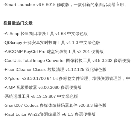
·
Smart Launcher v6.6 B015 修改版，一款创新的桌面启动器应用，
解锁付费高级版
栏目最热门文章
·
AltSnap 轻量窗口增强工具 v1.68 中文绿色版
·
QtScrcpy 开源安卓实时投屏工具 v4.1.0 中文绿色版
·
ASCOMP KeyCtrl Pro 键盘宏录制工具 v2.201 便携版
·
CoolUtils Total Image Converter 图像转换工具 v8.5.0.332 多语便携
·
版
FluentCleaner Classic 垃圾清理 v1.12.125 汉化绿色版
·
XYplorer v28.30.1700 64-bit 多标签文件管理、增强资源管理器，中
·
文绿色便携版
AIMP 音频播放器 v6.00.3080 多语便携版
·
系统运维工具 v5.19.19.807 中文绿色版
·
Shark007 Codecs 多媒体编解码器套件 v20.8.3 绿色版
·
RisohEditor Win32资源编辑器 v6.1.3 多语便携版