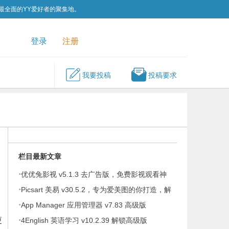
为最全面的YY爱好者的聚集地。
QQ群
关注我们
登录
注册
我要投稿
投稿要求
栏目最新文章
·
优优兔影视 v5.1.3 去广告版，免费影视观看神
·
器
Picsart 美易 v30.5.2，专为爱美图的你打造，解
·
锁高级版
App Manager 应用管理器 v7.83 高级版
更
·
4English 英语学习 v10.2.39 解锁高级版