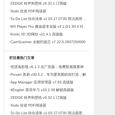
·
ZEDGE 铃声和壁纸 v9.32.1 订阅版
·
Xodo 佐道 PDF阅读器
·
To-Do List 待办清单 v1.03.27.0730 简洁易用，
·
待办事项、时间管理软件，解锁专业版
MX Player Pro 播放器专业版 v3.1.0/1.93.4 付
·
费专业版
Knots 3D 3D绳结 v11.4.1 高级版
·
CamScanner 全能扫描王 v7.22.5.2607250000
高级版
栏目最热门文章
·
优优兔影视 v5.1.3 去广告版，免费影视观看神
·
器
Picsart 美易 v30.5.2，专为爱美图的你打造，解
·
锁高级版
App Manager 应用管理器 v7.83 高级版
·
4English 英语学习 v10.2.39 解锁高级版
·
ZEDGE 铃声和壁纸 v9.32.1 订阅版
·
Xodo 佐道 PDF阅读器
·
To-Do List 待办清单 v1.03.27.0730 简洁易用，