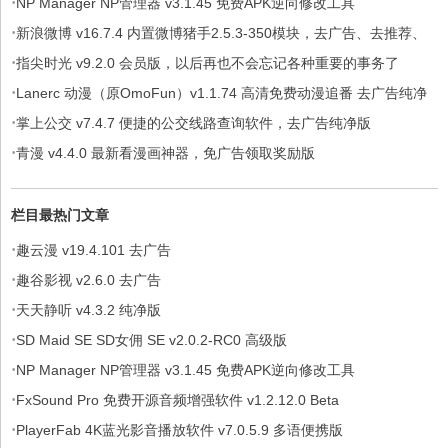
·
NP Manager NP管理器 v3.1.45 免费APK逆向修改工具
·
新浪微博 v16.7.4 内置微博猪手2.5.3-350模块，去广告、去推荐、
·
去各种提示
指尖时光 v9.2.0 会员版，以后再也不会忘记各种重要的事务了
·
Lanerc 动漫（原OmoFun）v1.1.74 高清免费动漫追番 去广告纯净
·
版
掌上公交 v7.4.7 便捷的公交线路查询软件，去广告纯净版
·
青漫 v4.4.0 最新看漫画神器，免广告领取奖励版
栏目最热门文章
·
趣云漫 v19.4.101 去广告
·
趣谷影视 v2.6.0 去广告
·
天天静听 v4.3.2 纯净版
·
SD Maid SE SD女佣 SE v2.0.2-RC0 高级版
·
NP Manager NP管理器 v3.1.45 免费APK逆向修改工具
·
FxSound Pro 免费开源音频增强软件 v1.2.12.0 Beta
·
PlayerFab 4K蓝光影音播放软件 v7.0.5.9 多语便携版