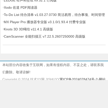
·
ZEDGE 铃声和壁纸 v9.32.1 订阅版
·
Xodo 佐道 PDF阅读器
·
To-Do List 待办清单 v1.03.27.0730 简洁易用，待办事项、时间管理
·
软件，解锁专业版
MX Player Pro 播放器专业版 v3.1.0/1.93.4 付费专业版
·
Knots 3D 3D绳结 v11.4.1 高级版
·
CamScanner 全能扫描王 v7.22.5.2607250000 高级版
本站部分内容收集于互联网，如果有侵权内容、不妥之处，请联系我
们删除。敬请谅解!
Copyright © 2024 技术YY网 JISHUYY
冀ICP备2024078474号-2
-网站
地图
本站由
慈云BGP物理机
提供服务器支持
本站采用
EMLOG
系统强力驱动