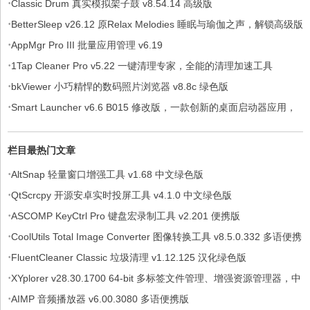
·
Classic Drum 真实模拟架子鼓 v8.54.14 高级版
·
BetterSleep v26.12 原Relax Melodies 睡眠与瑜伽之声，解锁高级版
·
AppMgr Pro III 批量应用管理 v6.19
·
1Tap Cleaner Pro v5.22 一键清理专家，全能的清理加速工具
·
bkViewer 小巧精悍的数码照片浏览器 v8.8c 绿色版
·
Smart Launcher v6.6 B015 修改版，一款创新的桌面启动器应用，
解锁付费高级版
栏目最热门文章
·
AltSnap 轻量窗口增强工具 v1.68 中文绿色版
·
QtScrcpy 开源安卓实时投屏工具 v4.1.0 中文绿色版
·
ASCOMP KeyCtrl Pro 键盘宏录制工具 v2.201 便携版
·
CoolUtils Total Image Converter 图像转换工具 v8.5.0.332 多语便携
·
版
FluentCleaner Classic 垃圾清理 v1.12.125 汉化绿色版
·
XYplorer v28.30.1700 64-bit 多标签文件管理、增强资源管理器，中
·
文绿色便携版
AIMP 音频播放器 v6.00.3080 多语便携版