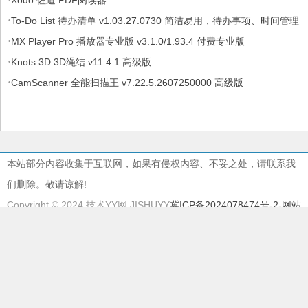
·
To-Do List 待办清单 v1.03.27.0730 简洁易用，待办事项、时间管理
·
软件，解锁专业版
MX Player Pro 播放器专业版 v3.1.0/1.93.4 付费专业版
·
Knots 3D 3D绳结 v11.4.1 高级版
·
CamScanner 全能扫描王 v7.22.5.2607250000 高级版
本站部分内容收集于互联网，如果有侵权内容、不妥之处，请联系我
们删除。敬请谅解!
Copyright © 2024 技术YY网 JISHUYY
冀ICP备2024078474号-2
-网站
地图
本站由
慈云BGP物理机
提供服务器支持
本站采用
EMLOG
系统强力驱动
895612997