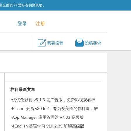
为最全面的YY爱好者的聚集地。
QQ群
关注我们
登录
注册
我要投稿
投稿要求
栏目最新文章
·
优优兔影视 v5.1.3 去广告版，免费影视观看神
·
器
Picsart 美易 v30.5.2，专为爱美图的你打造，解
·
锁高级版
App Manager 应用管理器 v7.83 高级版
·
4English 英语学习 v10.2.39 解锁高级版