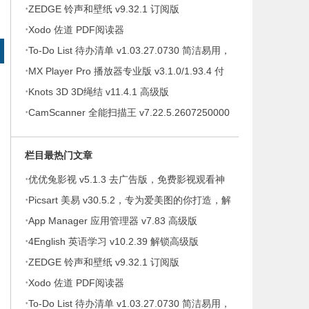
·
ZEDGE 铃声和壁纸 v9.32.1 订阅版
·
Xodo 佐道 PDF阅读器
·
To-Do List 待办清单 v1.03.27.0730 简洁易用，
·
待办事项、时间管理软件，解锁专业版
MX Player Pro 播放器专业版 v3.1.0/1.93.4 付
·
费专业版
Knots 3D 3D绳结 v11.4.1 高级版
·
CamScanner 全能扫描王 v7.22.5.2607250000
高级版
栏目最热门文章
·
优优兔影视 v5.1.3 去广告版，免费影视观看神
·
器
Picsart 美易 v30.5.2，专为爱美图的你打造，解
·
锁高级版
App Manager 应用管理器 v7.83 高级版
·
4English 英语学习 v10.2.39 解锁高级版
·
ZEDGE 铃声和壁纸 v9.32.1 订阅版
·
Xodo 佐道 PDF阅读器
·
To-Do List 待办清单 v1.03.27.0730 简洁易用，