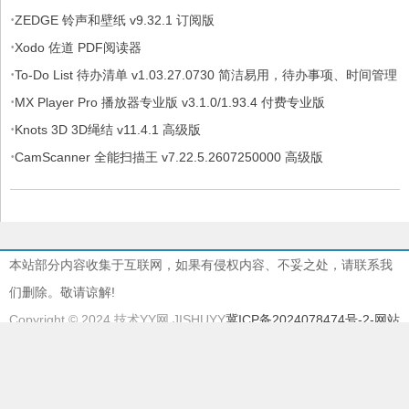
·
ZEDGE 铃声和壁纸 v9.32.1 订阅版
·
Xodo 佐道 PDF阅读器
·
To-Do List 待办清单 v1.03.27.0730 简洁易用，待办事项、时间管理
·
软件，解锁专业版
MX Player Pro 播放器专业版 v3.1.0/1.93.4 付费专业版
·
Knots 3D 3D绳结 v11.4.1 高级版
·
CamScanner 全能扫描王 v7.22.5.2607250000 高级版
本站部分内容收集于互联网，如果有侵权内容、不妥之处，请联系我
们删除。敬请谅解!
Copyright © 2024 技术YY网 JISHUYY
冀ICP备2024078474号-2
-网站
地图
本站由
慈云BGP物理机
提供服务器支持
本站采用
EMLOG
系统强力驱动