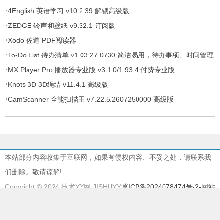
·
4English 英语学习 v10.2.39 解锁高级版
·
ZEDGE 铃声和壁纸 v9.32.1 订阅版
·
Xodo 佐道 PDF阅读器
·
To-Do List 待办清单 v1.03.27.0730 简洁易用，待办事项、时间管理
·
软件，解锁专业版
MX Player Pro 播放器专业版 v3.1.0/1.93.4 付费专业版
·
Knots 3D 3D绳结 v11.4.1 高级版
·
CamScanner 全能扫描王 v7.22.5.2607250000 高级版
本站部分内容收集于互联网，如果有侵权内容、不妥之处，请联系我
们删除。敬请谅解!
Copyright © 2024 技术YY网 JISHUYY
冀ICP备2024078474号-2
-网站
地图
本站由
慈云BGP物理机
提供服务器支持