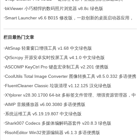
·
bkViewer 小巧精悍的数码照片浏览器 v8.8c 绿色版
·
Smart Launcher v6.6 B015 修改版，一款创新的桌面启动器应用，
解锁付费高级版
栏目最热门文章
·
AltSnap 轻量窗口增强工具 v1.68 中文绿色版
·
QtScrcpy 开源安卓实时投屏工具 v4.1.0 中文绿色版
·
ASCOMP KeyCtrl Pro 键盘宏录制工具 v2.201 便携版
·
CoolUtils Total Image Converter 图像转换工具 v8.5.0.332 多语便携
·
版
FluentCleaner Classic 垃圾清理 v1.12.125 汉化绿色版
·
XYplorer v28.30.1700 64-bit 多标签文件管理、增强资源管理器，中
·
文绿色便携版
AIMP 音频播放器 v6.00.3080 多语便携版
·
系统运维工具 v5.19.19.807 中文绿色版
·
Shark007 Codecs 多媒体编解码器套件 v20.8.3 绿色版
·
RisohEditor Win32资源编辑器 v6.1.3 多语便携版