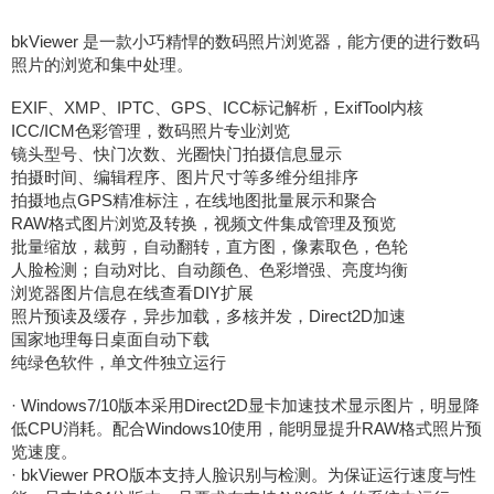
bkViewer 是一款小巧精悍的数码照片浏览器，能方便的进行数码
照片的浏览和集中处理。
EXIF、XMP、IPTC、GPS、ICC标记解析，ExifTool内核
ICC/ICM色彩管理，数码照片专业浏览
镜头型号、快门次数、光圈快门拍摄信息显示
拍摄时间、编辑程序、图片尺寸等多维分组排序
拍摄地点GPS精准标注，在线地图批量展示和聚合
RAW格式图片浏览及转换，视频文件集成管理及预览
批量缩放，裁剪，自动翻转，直方图，像素取色，色轮
人脸检测；自动对比、自动颜色、色彩增强、亮度均衡
浏览器图片信息在线查看DIY扩展
照片预读及缓存，异步加载，多核并发，Direct2D加速
国家地理每日桌面自动下载
纯绿色软件，单文件独立运行
· Windows7/10版本采用Direct2D显卡加速技术显示图片，明显降
低CPU消耗。配合Windows10使用，能明显提升RAW格式照片预
览速度。
· bkViewer PRO版本支持人脸识别与检测。为保证运行速度与性