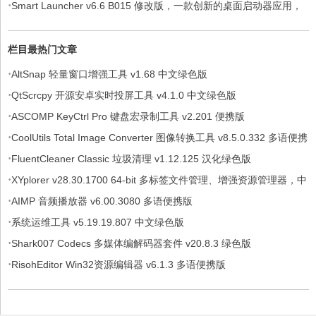
·
Smart Launcher v6.6 B015 修改版，一款创新的桌面启动器应用，
解锁付费高级版
栏目最热门文章
·
AltSnap 轻量窗口增强工具 v1.68 中文绿色版
·
QtScrcpy 开源安卓实时投屏工具 v4.1.0 中文绿色版
·
ASCOMP KeyCtrl Pro 键盘宏录制工具 v2.201 便携版
·
CoolUtils Total Image Converter 图像转换工具 v8.5.0.332 多语便携
·
版
FluentCleaner Classic 垃圾清理 v1.12.125 汉化绿色版
·
XYplorer v28.30.1700 64-bit 多标签文件管理、增强资源管理器，中
·
文绿色便携版
AIMP 音频播放器 v6.00.3080 多语便携版
·
系统运维工具 v5.19.19.807 中文绿色版
·
Shark007 Codecs 多媒体编解码器套件 v20.8.3 绿色版
·
RisohEditor Win32资源编辑器 v6.1.3 多语便携版