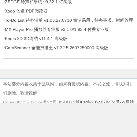
·
ZEDGE 铃声和壁纸 v9.32.1 订阅版
·
Xodo 佐道 PDF阅读器
·
To-Do List 待办清单 v1.03.27.0730 简洁易用，待办事项、时间管理
·
软件，解锁专业版
MX Player Pro 播放器专业版 v3.1.0/1.93.4 付费专业版
·
Knots 3D 3D绳结 v11.4.1 高级版
·
CamScanner 全能扫描王 v7.22.5.2607250000 高级版
本站部分内容收集于互联网，如果有侵权内容、不妥之处，请联系我
们删除。敬请谅解!
Copyright © 2024 技术YY网 JISHUYY
冀ICP备2024078474号-2
-网站
地图
本站由
慈云BGP物理机
提供服务器支持
本站采用
EMLOG
系统强力驱动