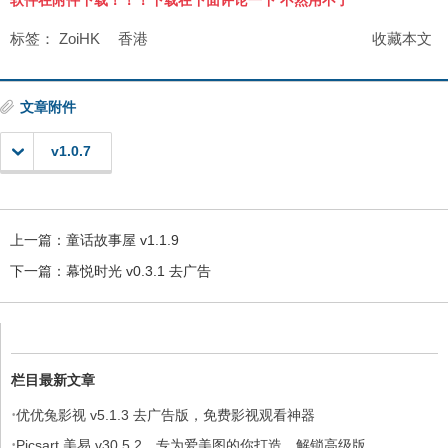
软件在附件下载！！！下载在下面评论一下 不然用不了
标签：
ZoiHK
香港
收藏本文
文章附件
v1.0.7
上一篇：
童话故事屋 v1.1.9
下一篇：
幕悦时光 v0.3.1 去广告
栏目最新文章
·
优优兔影视 v5.1.3 去广告版，免费影视观看神器
·
Picsart 美易 v30.5.2，专为爱美图的你打造，解锁高级版