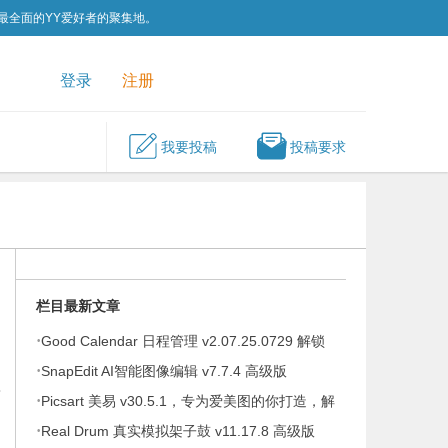
为最全面的YY爱好者的聚集地。
QQ群
关注我们
登录
注册
我要投稿
投稿要求
栏目最新文章
·
Good Calendar 日程管理 v2.07.25.0729 解锁
·
会员
SnapEdit AI智能图像编辑 v7.7.4 高级版
端
·
Picsart 美易 v30.5.1，专为爱美图的你打造，解
·
锁高级版
Real Drum 真实模拟架子鼓 v11.17.8 高级版