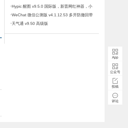
·
携版
Hypic 醒图 v9.5.0 国际版，新晋网红神器，小
·
仙女修图！必！备！
WeChat 微信公测版 v4.1.12.53 多开防撤回带
·
提示绿色版
天气通 v9.50 高级版
App
公众号
投稿
评论