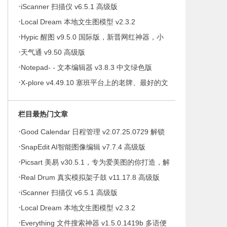
·
iScanner 扫描仪 v6.5.1 高级版
·
Local Dream 本地文生图模型 v2.3.2
·
Hypic 醒图 v9.5.0 国际版，新晋网红神器，小
·
仙女修图！必！备！
天气通 v9.50 高级版
·
Notepad- - 文本编辑器 v3.8.3 中文绿色版
·
X-plore v4.49.10 塞班平台上的老牌、最好的文
件管理器，解锁捐赠版
栏目最热门文章
·
Good Calendar 日程管理 v2.07.25.0729 解锁
·
会员
SnapEdit AI智能图像编辑 v7.7.4 高级版
·
Picsart 美易 v30.5.1，专为爱美图的你打造，解
·
锁高级版
Real Drum 真实模拟架子鼓 v11.17.8 高级版
·
iScanner 扫描仪 v6.5.1 高级版
·
Local Dream 本地文生图模型 v2.3.2
·
Everything 文件搜索神器 v1.5.0.1419b 多语便