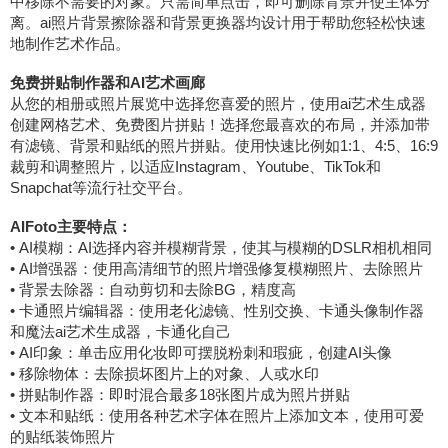
中移除不需要的对象。只需简单点击，即可删除背景并使主体分
离。ai照片背景擦除器和背景更换器均设计用于帮助您轻松快速
地制作艺术作品。
免费拼贴制作器和AI艺术画廊
从您的相册或照片展览中选择您喜爱的照片，使用ai艺术生成器
创建网格艺术、免费图片拼贴！选择您最喜欢的布局，并添加带
有滤镜、背景和贴纸的照片拼贴。使用快速比例如1:1、4:5、16:9
裁剪和调整照片，以适应Instagram、Youtube、TikTok和
Snapchat等流行社交平台。
AIFoto主要特点：
• AI模糊：AI选择内容并模糊背景，使其与模糊的DSLR相机相同
• AI增强器：使用高清细节的照片增强修复模糊照片、去除照片
• 背景去除器：自动剪切和去除BG，精度高
• 卡通照片编辑器：使用老化滤镜、性别交换、卡通头像制作器
和魔法ai艺术生成器，卡通化自己
• AI印象：单击应用化妆即可摆脱粉刺和瑕疵，创建AI头像
• 移除物体：去除损坏图片上的对象、人或水印
• 拼贴制作器：即时混合最多18张图片成为照片拼贴
• 文本和贴纸：使用各种艺术字体在照片上添加文本，使用可爱
的贴纸装饰照片