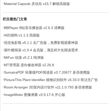
·
Material Capsule 灵动岛 v15.7 解锁高级版
栏目最热门文章
·
BBPlayer B站音乐播放器 v2.6.3 清爽版
·
AI扫描狗 v1.1.3 高级版
·
优优兔影视 v5.1.1 去广告版，免费影视观看神器
·
落叶楼阅读 v1.0.4 会员版，满足碎片化阅读需求
·
MiFun 动漫 v5.2.1 纯净版
·
MT管理器 逆向修改神器 v2.26.8
·
SumatraPDF 轻量级PDF阅读器 v3.7.20677 多语便携版
·
PictureThis Plant Identifier 植物识别软件 v5.33.0 简洁无广告
·
Room Arranger 3D室内设计软件 v11.1.0.793 多语便携版
·
ImageMeter 图像测量 v3.9.17-6 开心版