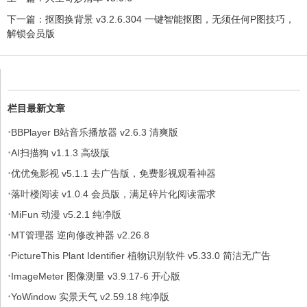
下一篇：
抠图换背景 v3.2.6.304 一键智能抠图，无须任何P图技巧，
解锁会员版
栏目最新文章
·
BBPlayer B站音乐播放器 v2.6.3 清爽版
·
AI扫描狗 v1.1.3 高级版
·
优优兔影视 v5.1.1 去广告版，免费影视观看神器
·
落叶楼阅读 v1.0.4 会员版，满足碎片化阅读需求
·
MiFun 动漫 v5.2.1 纯净版
·
MT管理器 逆向修改神器 v2.26.8
·
PictureThis Plant Identifier 植物识别软件 v5.33.0 简洁无广告
·
ImageMeter 图像测量 v3.9.17-6 开心版
·
YoWindow 实景天气 v2.59.18 纯净版