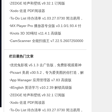
·
ZEDGE 铃声和壁纸 v9.32.1 订阅版
·
Xodo 佐道 PDF阅读器
·
To-Do List 待办清单 v1.03.27.0730 简洁易用，
·
待办事项、时间管理软件，解锁专业版
MX Player Pro 播放器专业版 v3.1.0/1.93.4 付
·
费专业版
Knots 3D 3D绳结 v11.4.1 高级版
·
CamScanner 全能扫描王 v7.22.5.2607250000
高级版
栏目最热门文章
·
优优兔影视 v5.1.3 去广告版，免费影视观看神
·
器
Picsart 美易 v30.5.2，专为爱美图的你打造，解
·
锁高级版
App Manager 应用管理器 v7.83 高级版
·
4English 英语学习 v10.2.39 解锁高级版
·
ZEDGE 铃声和壁纸 v9.32.1 订阅版
·
Xodo 佐道 PDF阅读器
·
To-Do List 待办清单 v1.03.27.0730 简洁易用，