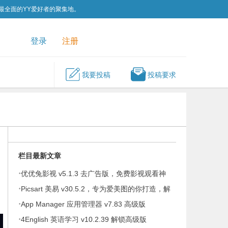
为最全面的YY爱好者的聚集地。
QQ群
关注我们
登录
注册
我要投稿
投稿要求
栏目最新文章
·
优优兔影视 v5.1.3 去广告版，免费影视观看神
·
器
Picsart 美易 v30.5.2，专为爱美图的你打造，解
。
·
锁高级版
App Manager 应用管理器 v7.83 高级版
·
4English 英语学习 v10.2.39 解锁高级版