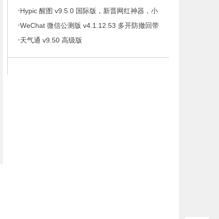
·
携版
Hypic 醒图 v9.5.0 国际版，新晋网红神器，小
·
仙女修图！必！备！
WeChat 微信公测版 v4.1.12.53 多开防撤回带
·
提示绿色版
天气通 v9.50 高级版