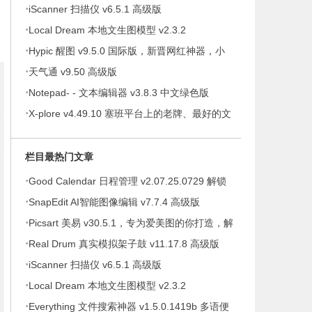
·
iScanner 扫描仪 v6.5.1 高级版
·
Local Dream 本地文生图模型 v2.3.2
·
Hypic 醒图 v9.5.0 国际版，新晋网红神器，小
·
仙女修图！必！备！
天气通 v9.50 高级版
·
Notepad- - 文本编辑器 v3.8.3 中文绿色版
·
X-plore v4.49.10 塞班平台上的老牌、最好的文
件管理器，解锁捐赠版
栏目最热门文章
·
Good Calendar 日程管理 v2.07.25.0729 解锁
·
会员
SnapEdit AI智能图像编辑 v7.7.4 高级版
·
Picsart 美易 v30.5.1，专为爱美图的你打造，解
·
锁高级版
Real Drum 真实模拟架子鼓 v11.17.8 高级版
·
iScanner 扫描仪 v6.5.1 高级版
·
Local Dream 本地文生图模型 v2.3.2
·
Everything 文件搜索神器 v1.5.0.1419b 多语便