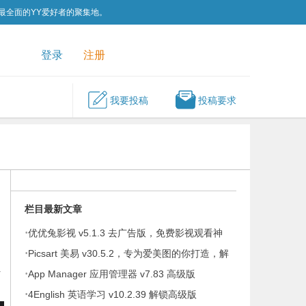
为最全面的YY爱好者的聚集地。
QQ群
关注我们
登录
注册
我要投稿
投稿要求
栏目最新文章
·
优优兔影视 v5.1.3 去广告版，免费影视观看神
·
器
Picsart 美易 v30.5.2，专为爱美图的你打造，解
让
·
锁高级版
App Manager 应用管理器 v7.83 高级版
·
4English 英语学习 v10.2.39 解锁高级版