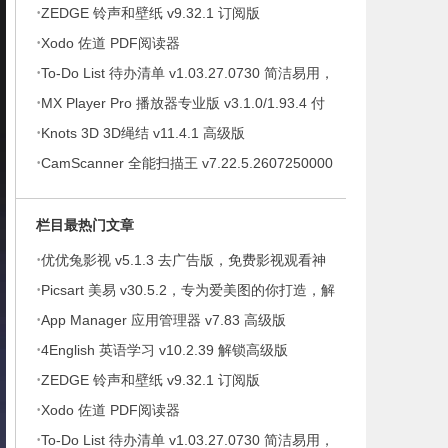
·
ZEDGE 铃声和壁纸 v9.32.1 订阅版
·
Xodo 佐道 PDF阅读器
·
To-Do List 待办清单 v1.03.27.0730 简洁易用，
·
待办事项、时间管理软件，解锁专业版
MX Player Pro 播放器专业版 v3.1.0/1.93.4 付
·
费专业版
Knots 3D 3D绳结 v11.4.1 高级版
·
CamScanner 全能扫描王 v7.22.5.2607250000
高级版
栏目最热门文章
·
优优兔影视 v5.1.3 去广告版，免费影视观看神
·
器
Picsart 美易 v30.5.2，专为爱美图的你打造，解
·
锁高级版
App Manager 应用管理器 v7.83 高级版
·
4English 英语学习 v10.2.39 解锁高级版
·
ZEDGE 铃声和壁纸 v9.32.1 订阅版
·
Xodo 佐道 PDF阅读器
·
To-Do List 待办清单 v1.03.27.0730 简洁易用，