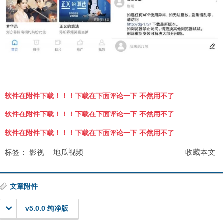
软件在附件下载！！！下载在下面评论一下 不然用不了
软件在附件下载！！！下载在下面评论一下 不然用不了
软件在附件下载！！！下载在下面评论一下 不然用不了
标签：
影视
地瓜视频
收藏本文
文章附件
v5.0.0 纯净版