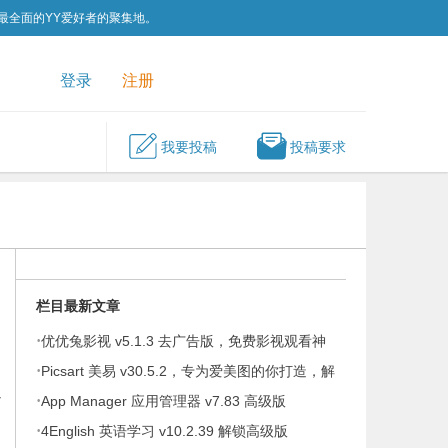
为最全面的YY爱好者的聚集地。
QQ群
关注我们
登录
注册
我要投稿
投稿要求
栏目最新文章
·
优优兔影视 v5.1.3 去广告版，免费影视观看神
·
器
Picsart 美易 v30.5.2，专为爱美图的你打造，解
以
·
锁高级版
App Manager 应用管理器 v7.83 高级版
·
4English 英语学习 v10.2.39 解锁高级版