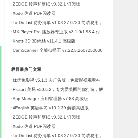
·
ZEDGE 铃声和壁纸 v9.32.1 订阅版
·
Xodo 佐道 PDF阅读器
·
To-Do List 待办清单 v1.03.27.0730 简洁易用，
·
待办事项、时间管理软件，解锁专业版
MX Player Pro 播放器专业版 v3.1.0/1.93.4 付
·
费专业版
Knots 3D 3D绳结 v11.4.1 高级版
·
CamScanner 全能扫描王 v7.22.5.2607250000
高级版
栏目最热门文章
·
优优兔影视 v5.1.3 去广告版，免费影视观看神
·
器
Picsart 美易 v30.5.2，专为爱美图的你打造，解
·
锁高级版
App Manager 应用管理器 v7.83 高级版
·
4English 英语学习 v10.2.39 解锁高级版
·
ZEDGE 铃声和壁纸 v9.32.1 订阅版
·
Xodo 佐道 PDF阅读器
·
To-Do List 待办清单 v1.03.27.0730 简洁易用，