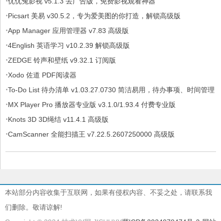
·
优优兔影视 v5.1.3 去广告版，免费影视观看神器
·
Picsart 美易 v30.5.2，专为爱美图的你打造，解锁高级版
·
App Manager 应用管理器 v7.83 高级版
·
4English 英语学习 v10.2.39 解锁高级版
·
ZEDGE 铃声和壁纸 v9.32.1 订阅版
·
Xodo 佐道 PDF阅读器
·
To-Do List 待办清单 v1.03.27.0730 简洁易用，待办事项、时间管理
·
软件，解锁专业版
MX Player Pro 播放器专业版 v3.1.0/1.93.4 付费专业版
·
Knots 3D 3D绳结 v11.4.1 高级版
·
CamScanner 全能扫描王 v7.22.5.2607250000 高级版
本站部分内容收集于互联网，如果有侵权内容、不妥之处，请联系我
们删除。敬请谅解!