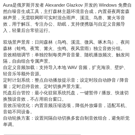
Aura是俄罗斯开发者 Alexander Glazkov 开发的 Windows 免费自
然白噪音生成工具，主打森林主题环境音合成，内置昼夜两套森
林声景，无需联网即可实时混合雨声、溪流、鸟兽、篝火等音
效，用于解压、专注办公、助眠，支持便携版与自定义音频导
入，轻量后台常驻运行。
双场景声景库：日间森林（鸟鸣、溪流、微风、啄木鸟）、夜间
森林（蛙鸣、夜莺、篝火、虫鸣、夜风雷雨）独立音效分组。
音效精细调节：单独控制每类声音音量、随机播放频次、触发间
隔，自由组合专属声景。
自定义音频加载：支持导入本地 WAV 音频，扩充海浪、壁炉、
轻音乐等额外音源。
定时计划系统：整点自动播放提示音；设定时段自动静音 / 降音
量；定时启停音效、定时切换声景方案。
托盘后台管控：最小化驻留系统托盘，一键暂停 / 播放、快速切
换预设音效，不占用前台窗口。
音效压缩优化：内置音频压缩选项，降低外放爆音，适配耳机、
音箱不同设备。
自动轮换方案：设置间隔自动切换多套自制音效组合，避免听觉
单调。