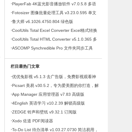
·
提示绿色版
PlayerFab 4K蓝光影音播放软件 v7.0.5.8 多语
·
便携版
Fotosizer 图像批量处理工具 v3.23.0.595 单文
·
件绿色版
鲁大师 v6.1026.4750.804 绿色版
·
CoolUtils Total Excel Converter Excel格式转换
·
器 v7.1.0.146 多语便携版
CoolUtils Total HTML Converter v5.1.0.365 多
·
语便携版
ASCOMP Synchredible Pro 文件夹同步工具
v9.117 多语便携版
活
栏目最热门文章
·
优优兔影视 v5.1.3 去广告版，免费影视观看神
·
器
Picsart 美易 v30.5.2，专为爱美图的你打造，解
·
锁高级版
App Manager 应用管理器 v7.83 高级版
·
4English 英语学习 v10.2.39 解锁高级版
·
ZEDGE 铃声和壁纸 v9.32.1 订阅版
·
Xodo 佐道 PDF阅读器
·
To-Do List 待办清单 v1.03.27.0730 简洁易用，