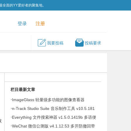
为最全面的YY爱好者的聚集地。
QQ群
关注我们
登录
注册
我要投稿
投稿要求
栏目最新文章
·
ImageGlass 轻量级多功能的图像查看器
·
v9.6.1.807 便携版
n-Track Studio Suite 音乐制作工具 v10.5.181
·
Everything 文件搜索神器 v1.5.0.1419b 多语便
效
·
携版
WeChat 微信公测版 v4.1.12.53 多开防撤回带