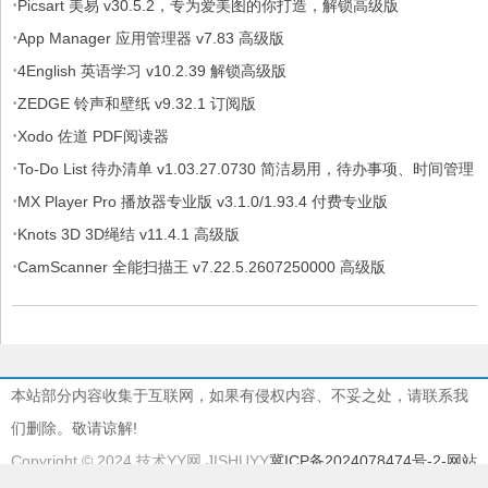
·
Picsart 美易 v30.5.2，专为爱美图的你打造，解锁高级版
·
App Manager 应用管理器 v7.83 高级版
·
4English 英语学习 v10.2.39 解锁高级版
·
ZEDGE 铃声和壁纸 v9.32.1 订阅版
·
Xodo 佐道 PDF阅读器
·
To-Do List 待办清单 v1.03.27.0730 简洁易用，待办事项、时间管理
·
软件，解锁专业版
MX Player Pro 播放器专业版 v3.1.0/1.93.4 付费专业版
·
Knots 3D 3D绳结 v11.4.1 高级版
·
CamScanner 全能扫描王 v7.22.5.2607250000 高级版
本站部分内容收集于互联网，如果有侵权内容、不妥之处，请联系我
们删除。敬请谅解!
Copyright © 2024 技术YY网 JISHUYY
冀ICP备2024078474号-2
-网站