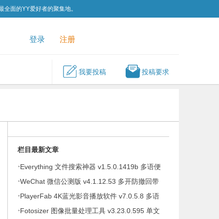
为最全面的YY爱好者的聚集地。
QQ群
关注我们
登录
注册
我要投稿
投稿要求
栏目最新文章
·
Everything 文件搜索神器 v1.5.0.1419b 多语便
·
携版
WeChat 微信公测版 v4.1.12.53 多开防撤回带
·
提示绿色版
PlayerFab 4K蓝光影音播放软件 v7.0.5.8 多语
。
·
便携版
Fotosizer 图像批量处理工具 v3.23.0.595 单文