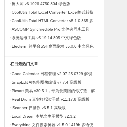
·
件绿色版
鲁大师 v6.1026.4750.804 绿色版
·
CoolUtils Total Excel Converter Excel格式转换
·
器 v7.1.0.146 多语便携版
CoolUtils Total HTML Converter v5.1.0.365 多
·
语便携版
ASCOMP Synchredible Pro 文件夹同步工具
·
v9.117 多语便携版
系统运维工具 v5.19.14.805 中文绿色版
·
Electerm 跨平台SSH桌面终端 v5.0.6 中文绿色
版
栏目最热门文章
·
Good Calendar 日程管理 v2.07.25.0729 解锁
·
会员
SnapEdit AI智能图像编辑 v7.7.4 高级版
·
Picsart 美易 v30.5.1，专为爱美图的你打造，解
·
锁高级版
Real Drum 真实模拟架子鼓 v11.17.8 高级版
·
iScanner 扫描仪 v6.5.1 高级版
·
Local Dream 本地文生图模型 v2.3.2
·
Everything 文件搜索神器 v1.5.0.1419b 多语便