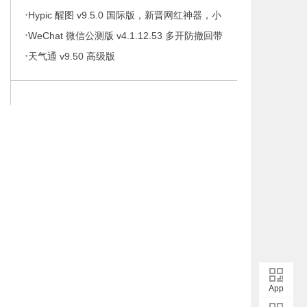
·
携版
Hypic 醒图 v9.5.0 国际版，新晋网红神器，小
·
仙女修图！必！备！
WeChat 微信公测版 v4.1.12.53 多开防撤回带
·
提示绿色版
天气通 v9.50 高级版
App