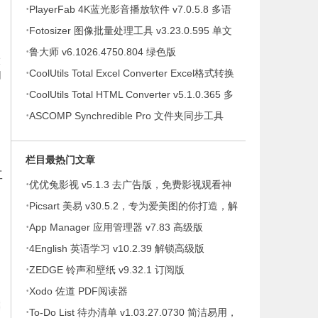
·
提示绿色版
PlayerFab 4K蓝光影音播放软件 v7.0.5.8 多语
·
便携版
Fotosizer 图像批量处理工具 v3.23.0.595 单文
·
件绿色版
鲁大师 v6.1026.4750.804 绿色版
大
·
CoolUtils Total Excel Converter Excel格式转换
切
·
器 v7.1.0.146 多语便携版
CoolUtils Total HTML Converter v5.1.0.365 多
·
语便携版
ASCOMP Synchredible Pro 文件夹同步工具
v9.117 多语便携版
栏目最热门文章
工
·
优优兔影视 v5.1.3 去广告版，免费影视观看神
·
器
Picsart 美易 v30.5.2，专为爱美图的你打造，解
·
锁高级版
App Manager 应用管理器 v7.83 高级版
·
4English 英语学习 v10.2.39 解锁高级版
，
·
ZEDGE 铃声和壁纸 v9.32.1 订阅版
·
Xodo 佐道 PDF阅读器
·
To-Do List 待办清单 v1.03.27.0730 简洁易用，