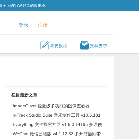
为最全面的YY爱好者的聚集地。
QQ群
关注我们
登录
注册
我要投稿
投稿要求
栏目最新文章
·
ImageGlass 轻量级多功能的图像查看器
·
v9.6.1.807 便携版
n-Track Studio Suite 音乐制作工具 v10.5.181
·
Everything 文件搜索神器 v1.5.0.1419b 多语便
，
·
携版
WeChat 微信公测版 v4.1.12.53 多开防撤回带