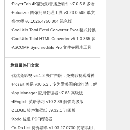
·
提示绿色版
PlayerFab 4K蓝光影音播放软件 v7.0.5.8 多语
·
便携版
Fotosizer 图像批量处理工具 v3.23.0.595 单文
·
件绿色版
鲁大师 v6.1026.4750.804 绿色版
·
CoolUtils Total Excel Converter Excel格式转换
·
器 v7.1.0.146 多语便携版
CoolUtils Total HTML Converter v5.1.0.365 多
·
语便携版
ASCOMP Synchredible Pro 文件夹同步工具
v9.117 多语便携版
栏目最热门文章
·
优优兔影视 v5.1.3 去广告版，免费影视观看神
·
器
Picsart 美易 v30.5.2，专为爱美图的你打造，解
·
锁高级版
App Manager 应用管理器 v7.83 高级版
·
4English 英语学习 v10.2.39 解锁高级版
·
ZEDGE 铃声和壁纸 v9.32.1 订阅版
·
Xodo 佐道 PDF阅读器
·
To-Do List 待办清单 v1.03.27.0730 简洁易用，