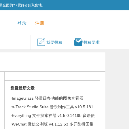
为最全面的YY爱好者的聚集地。
QQ群
关注我们
登录
注册
我要投稿
投稿要求
栏目最新文章
·
ImageGlass 轻量级多功能的图像查看器
·
v9.6.1.807 便携版
n-Track Studio Suite 音乐制作工具 v10.5.181
·
Everything 文件搜索神器 v1.5.0.1419b 多语便
·
携版
WeChat 微信公测版 v4.1.12.53 多开防撤回带