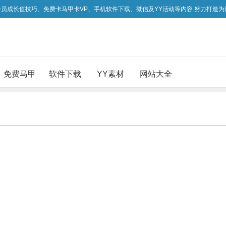
吃会员成长值技巧、免费卡马甲卡VP、手机软件下载、微信及YY活动等内容 努力打造
免费马甲
软件下载
YY素材
网站大全
。