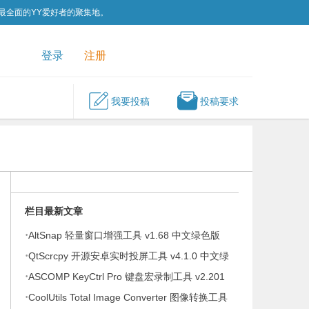
为最全面的YY爱好者的聚集地。
QQ群
关注我们
登录
注册
我要投稿
投稿要求
栏目最新文章
·
AltSnap 轻量窗口增强工具 v1.68 中文绿色版
·
QtScrcpy 开源安卓实时投屏工具 v4.1.0 中文绿
·
色版
ASCOMP KeyCtrl Pro 键盘宏录制工具 v2.201
·
便携版
CoolUtils Total Image Converter 图像转换工具