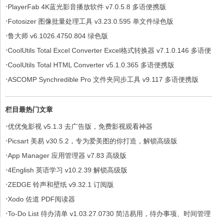
·
PlayerFab 4K蓝光影音播放软件 v7.0.5.8 多语便携版
·
Fotosizer 图像批量处理工具 v3.23.0.595 单文件绿色版
·
鲁大师 v6.1026.4750.804 绿色版
·
CoolUtils Total Excel Converter Excel格式转换器 v7.1.0.146 多语便
·
携版
CoolUtils Total HTML Converter v5.1.0.365 多语便携版
·
ASCOMP Synchredible Pro 文件夹同步工具 v9.117 多语便携版
栏目最热门文章
·
优优兔影视 v5.1.3 去广告版，免费影视观看神器
·
Picsart 美易 v30.5.2，专为爱美图的你打造，解锁高级版
·
App Manager 应用管理器 v7.83 高级版
·
4English 英语学习 v10.2.39 解锁高级版
·
ZEDGE 铃声和壁纸 v9.32.1 订阅版
·
Xodo 佐道 PDF阅读器
·
To-Do List 待办清单 v1.03.27.0730 简洁易用，待办事项、时间管理