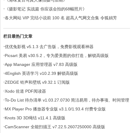
·
《摄影笔记 实战篇 你应该会拍的68幅照片》
·
各大网站 VIP 完结小说前 100 名 超高人气网文合集 令狐娟芳
栏目最热门文章
·
优优兔影视 v5.1.3 去广告版，免费影视观看神器
·
Picsart 美易 v30.5.2，专为爱美图的你打造，解锁高级版
·
App Manager 应用管理器 v7.83 高级版
·
4English 英语学习 v10.2.39 解锁高级版
·
ZEDGE 铃声和壁纸 v9.32.1 订阅版
·
Xodo 佐道 PDF阅读器
·
To-Do List 待办清单 v1.03.27.0730 简洁易用，待办事项、时间管理
·
软件，解锁专业版
MX Player Pro 播放器专业版 v3.1.0/1.93.4 付费专业版
·
Knots 3D 3D绳结 v11.4.1 高级版
·
CamScanner 全能扫描王 v7.22.5.2607250000 高级版