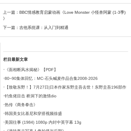
上一篇：
BBC情感教育启蒙动画《Love Monster 小怪兽阿蒙 (1-3季)
》
下一篇：
吉他系统课：从入门到精通
栏目最新文章
·
《面相断风水揭秘》【PDF】
·
80~90集体回忆：MC-石头喊麦作品合集2008-2026
·
【致敬东野！】7月27日|日本作家东野圭吾去世！东野圭吾196部作
·
品集
钓鱼佬目击 桥洞下的激情dio
·
热传《商务拳击》
·
韩国美女比基尼和穿搭视频徐盛
·
美国往事 (1984) 1080p 内封中英字幕 13g
·
《港味复古写真人像拍摄与后期》