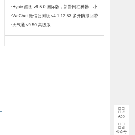
·
携版
Hypic 醒图 v9.5.0 国际版，新晋网红神器，小
·
仙女修图！必！备！
WeChat 微信公测版 v4.1.12.53 多开防撤回带
·
提示绿色版
天气通 v9.50 高级版
App
公众号