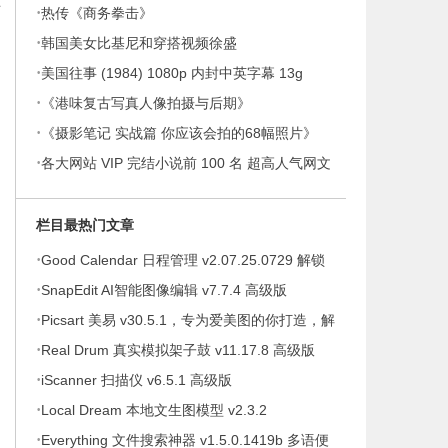
得
·
热传《商务拳击》
·
韩国美女比基尼和穿搭视频徐盛
·
美国往事 (1984) 1080p 内封中英字幕 13g
·
《港味复古写真人像拍摄与后期》
·
《摄影笔记 实战篇 你应该会拍的68幅照片》
·
各大网站 VIP 完结小说前 100 名 超高人气网文
合集 令狐娟芳
栏目最热门文章
·
Good Calendar 日程管理 v2.07.25.0729 解锁
·
会员
SnapEdit AI智能图像编辑 v7.7.4 高级版
·
Picsart 美易 v30.5.1，专为爱美图的你打造，解
·
锁高级版
Real Drum 真实模拟架子鼓 v11.17.8 高级版
·
iScanner 扫描仪 v6.5.1 高级版
·
Local Dream 本地文生图模型 v2.3.2
·
Everything 文件搜索神器 v1.5.0.1419b 多语便