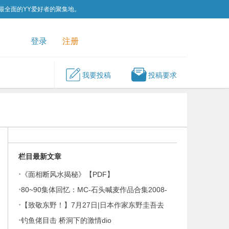
为最全面的YY爱好者的聚集地。
QQ群
关注我们
登录
注册
我要投稿
投稿要求
栏目最新文章
·
《面相断风水揭秘》【PDF】
·
80~90集体回忆：MC-石头喊麦作品合集2008-
通
·
2026
【致敬东野！】7月27日|日本作家东野圭吾去
·
世！东野圭吾196部作品集
钓鱼佬目击 桥洞下的激情dio