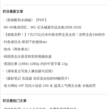
栏目最新文章
·
《面相断风水揭秘》【PDF】
·
80~90集体回忆：MC-石头喊麦作品合集2008-2026
·
【致敬东野！】7月27日|日本作家东野圭吾去世！东野圭吾196部作
·
品集
钓鱼佬目击 桥洞下的激情dio
·
热传《商务拳击》
·
韩国美女比基尼和穿搭视频徐盛
·
美国往事 (1984) 1080p 内封中英字幕 13g
·
《港味复古写真人像拍摄与后期》
·
《摄影笔记 实战篇 你应该会拍的68幅照片》
·
各大网站 VIP 完结小说前 100 名 超高人气网文合集 令狐娟芳
栏目最热门文章