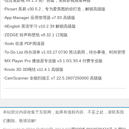
·
优优兔影视 v5.1.3 去广告版，免费影视观看神器
·
Picsart 美易 v30.5.2，专为爱美图的你打造，解锁高级版
·
App Manager 应用管理器 v7.83 高级版
·
4English 英语学习 v10.2.39 解锁高级版
·
ZEDGE 铃声和壁纸 v9.32.1 订阅版
·
Xodo 佐道 PDF阅读器
·
To-Do List 待办清单 v1.03.27.0730 简洁易用，待办事项、时间管理
·
软件，解锁专业版
MX Player Pro 播放器专业版 v3.1.0/1.93.4 付费专业版
·
Knots 3D 3D绳结 v11.4.1 高级版
·
CamScanner 全能扫描王 v7.22.5.2607250000 高级版
本站部分内容收集于互联网，如果有侵权内容、不妥之处，请联系我
们删除。敬请谅解!