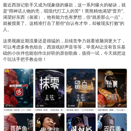
最近西游记歌手又成为现象级的爆款，这一系列爆火的秘诀，就
是“用神话人物的壳，唱现代打工人的苦”！黑熊精他渴望“晋升”、
渴望好东西（袈裟），他有能力也有梦想，但“就差那么一点”，
就被搅黄了。这精准打击了那些“自认有才华，却被现实打败”的
人。
这类视频近期流量还是很猛的，后续竞争力就看谁脑洞更大了，
可以考虑多角色组合，西游戏好声音等等，毕竟AI让没有音乐基
础的小伙伴也能创作出好听的原创歌曲，值得一试，今天就把这
个玩法手把手教会你！