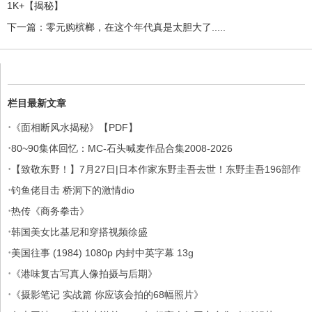
1K+【揭秘】
下一篇：
零元购槟榔，在这个年代真是太胆大了.....
栏目最新文章
·
《面相断风水揭秘》【PDF】
·
80~90集体回忆：MC-石头喊麦作品合集2008-2026
·
【致敬东野！】7月27日|日本作家东野圭吾去世！东野圭吾196部作
·
品集
钓鱼佬目击 桥洞下的激情dio
·
热传《商务拳击》
·
韩国美女比基尼和穿搭视频徐盛
·
美国往事 (1984) 1080p 内封中英字幕 13g
·
《港味复古写真人像拍摄与后期》
·
《摄影笔记 实战篇 你应该会拍的68幅照片》