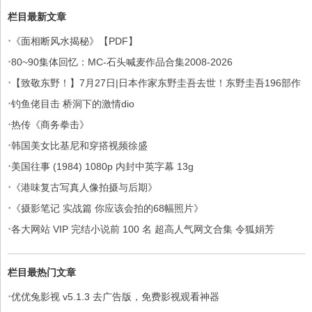
栏目最新文章
·
《面相断风水揭秘》【PDF】
·
80~90集体回忆：MC-石头喊麦作品合集2008-2026
·
【致敬东野！】7月27日|日本作家东野圭吾去世！东野圭吾196部作
·
品集
钓鱼佬目击 桥洞下的激情dio
·
热传《商务拳击》
·
韩国美女比基尼和穿搭视频徐盛
·
美国往事 (1984) 1080p 内封中英字幕 13g
·
《港味复古写真人像拍摄与后期》
·
《摄影笔记 实战篇 你应该会拍的68幅照片》
·
各大网站 VIP 完结小说前 100 名 超高人气网文合集 令狐娟芳
栏目最热门文章
·
优优兔影视 v5.1.3 去广告版，免费影视观看神器