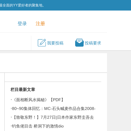
为最全面的YY爱好者的聚集地。
QQ群
关注我们
登录
注册
我要投稿
投稿要求
栏目最新文章
·
《面相断风水揭秘》【PDF】
·
80~90集体回忆：MC-石头喊麦作品合集2008-
·
2026
【致敬东野！】7月27日|日本作家东野圭吾去
·
世！东野圭吾196部作品集
钓鱼佬目击 桥洞下的激情dio