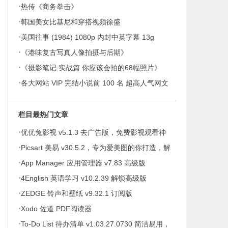
·
热传《商务拳击》
·
韩国美女比基尼和穿搭视频徐盛
·
美国往事 (1984) 1080p 内封中英字幕 13g
·
《港味复古写真人像拍摄与后期》
·
《摄影笔记 实战篇 你应该会拍的68幅照片》
·
各大网站 VIP 完结小说前 100 名 超高人气网文
合集 令狐娟芳
栏目最热门文章
·
优优兔影视 v5.1.3 去广告版，免费影视观看神
·
器
Picsart 美易 v30.5.2，专为爱美图的你打造，解
·
锁高级版
App Manager 应用管理器 v7.83 高级版
·
4English 英语学习 v10.2.39 解锁高级版
·
ZEDGE 铃声和壁纸 v9.32.1 订阅版
·
Xodo 佐道 PDF阅读器
·
To-Do List 待办清单 v1.03.27.0730 简洁易用，