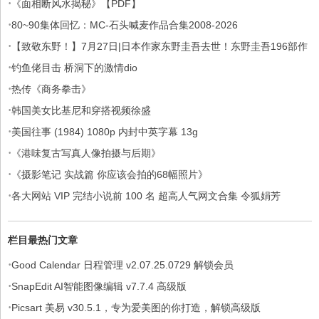
·
《面相断风水揭秘》【PDF】
·
80~90集体回忆：MC-石头喊麦作品合集2008-2026
·
【致敬东野！】7月27日|日本作家东野圭吾去世！东野圭吾196部作
·
品集
钓鱼佬目击 桥洞下的激情dio
·
热传《商务拳击》
·
韩国美女比基尼和穿搭视频徐盛
·
美国往事 (1984) 1080p 内封中英字幕 13g
·
《港味复古写真人像拍摄与后期》
·
《摄影笔记 实战篇 你应该会拍的68幅照片》
·
各大网站 VIP 完结小说前 100 名 超高人气网文合集 令狐娟芳
栏目最热门文章
·
Good Calendar 日程管理 v2.07.25.0729 解锁会员
·
SnapEdit AI智能图像编辑 v7.7.4 高级版
·
Picsart 美易 v30.5.1，专为爱美图的你打造，解锁高级版