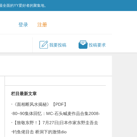
为最全面的YY爱好者的聚集地。
QQ群
关注我们
登录
注册
我要投稿
投稿要求
栏目最新文章
·
《面相断风水揭秘》【PDF】
·
80~90集体回忆：MC-石头喊麦作品合集2008-
·
2026
【致敬东野！】7月27日|日本作家东野圭吾去
·
世！东野圭吾196部作品集
钓鱼佬目击 桥洞下的激情dio