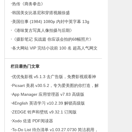
·
热传《商务拳击》
·
韩国美女比基尼和穿搭视频徐盛
·
美国往事 (1984) 1080p 内封中英字幕 13g
·
《港味复古写真人像拍摄与后期》
·
《摄影笔记 实战篇 你应该会拍的68幅照片》
·
各大网站 VIP 完结小说前 100 名 超高人气网文
合集 令狐娟芳
栏目最热门文章
·
优优兔影视 v5.1.3 去广告版，免费影视观看神
·
器
Picsart 美易 v30.5.2，专为爱美图的你打造，解
·
锁高级版
App Manager 应用管理器 v7.83 高级版
·
4English 英语学习 v10.2.39 解锁高级版
·
ZEDGE 铃声和壁纸 v9.32.1 订阅版
·
Xodo 佐道 PDF阅读器
·
To-Do List 待办清单 v1.03.27.0730 简洁易用，