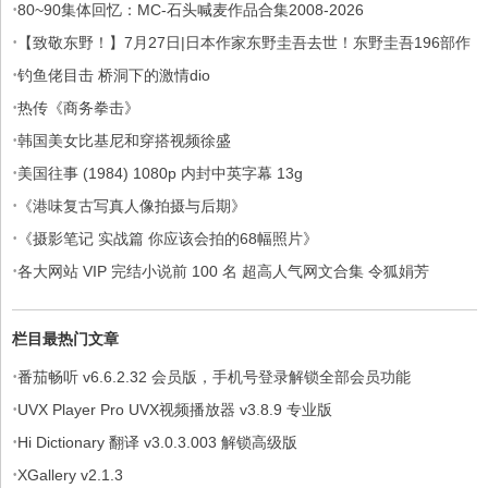
·
80~90集体回忆：MC-石头喊麦作品合集2008-2026
·
【致敬东野！】7月27日|日本作家东野圭吾去世！东野圭吾196部作
·
品集
钓鱼佬目击 桥洞下的激情dio
·
热传《商务拳击》
·
韩国美女比基尼和穿搭视频徐盛
·
美国往事 (1984) 1080p 内封中英字幕 13g
·
《港味复古写真人像拍摄与后期》
·
《摄影笔记 实战篇 你应该会拍的68幅照片》
·
各大网站 VIP 完结小说前 100 名 超高人气网文合集 令狐娟芳
栏目最热门文章
·
番茄畅听 v6.6.2.32 会员版，手机号登录解锁全部会员功能
·
UVX Player Pro UVX视频播放器 v3.8.9 专业版
·
Hi Dictionary 翻译 v3.0.3.003 解锁高级版
·
XGallery v2.1.3