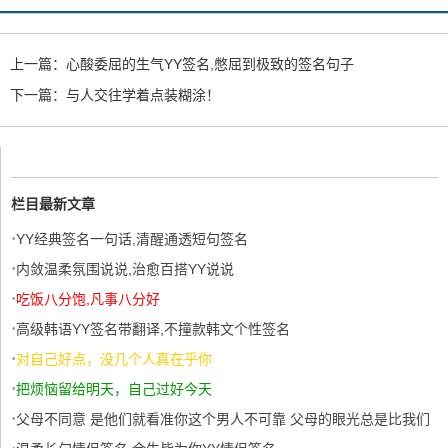
上一篇：
心酸委屈的生气YY签名,憋屈到极致的签名句子
下一篇：
与人交往学着点装糊涂！
栏目最新文章
·
YY经典签名一句话,清醒通透短句签名
·
内敛温柔氛围说说,治愈百搭YY说说
·
吃饭八分饱,凡事八分好
·
高级韩语YY签名带翻译,不撞款韩文个性签名
·
对自己好点，没几个人真在乎你
·
把烦恼留给明天，自己过好今天
·
父母不同意 是他们就看准你这个男人不可靠 父母的眼光总是比我们