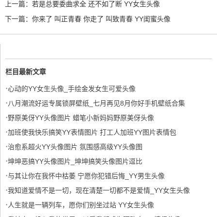
上一篇：
若是总要委曲求全 还不如了断 YY女生头像
下一篇：
你来了 叫正青春 你走了 叫致青春 YY闺蜜头像
栏目最新文章
·
心动的YY女生头像_手绘金发女生可爱头像
·
八月潮流好运专属锁屏壁纸_七月再见8月你好手机壁纸合集
·
野原美伢YY头像图片 蜡笔小新妈妈野原美伢头像
·
加班使我快乐搞笑YY表情图片 打工人加班YY图片表情包
·
治愈系超火YY头像图片 氛围感高级YY头像图
·
坤坤恶搞YY头像图片_坤坤搞笑头像图片逗比
·
与其让你在我怀中枯萎 宁愿你犯错后悔_YY男生头像
·
我知道爱情不是一切，现在清楚一切都不是爱情_YY女生头像
·
人生就是一辆列车，愿你们别坐过站 YY女生头像