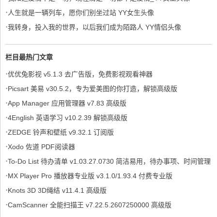
·
人生就是一辆列车，愿你们别坐过站 YY女生头像
·
我转身，投入我的世界，以后我们成为陌路人 YY情侣头像
栏目最热门文章
·
优优兔影视 v5.1.3 去广告版，免费影视观看神器
·
Picsart 美易 v30.5.2，专为爱美图的你打造，解锁高级版
·
App Manager 应用管理器 v7.83 高级版
·
4English 英语学习 v10.2.39 解锁高级版
·
ZEDGE 铃声和壁纸 v9.32.1 订阅版
·
Xodo 佐道 PDF阅读器
·
To-Do List 待办清单 v1.03.27.0730 简洁易用，待办事项、时间管理
·
软件，解锁专业版
MX Player Pro 播放器专业版 v3.1.0/1.93.4 付费专业版
·
Knots 3D 3D绳结 v11.4.1 高级版
·
CamScanner 全能扫描王 v7.22.5.2607250000 高级版