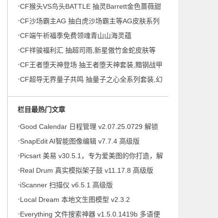
·
灵嘉文四世喜气洋洋等
CF猴头VS鸟头BATTLE 抽灵Barrett金色蔷薇甜
·
蜜火力等
CF沙场霸主AG 抽白虎沙场霸主等AG皮肤系列
·
CF端午祈福季免费领魂青山山海灵蕴
·
CF祥骏福利汇 抽超司雨,新星傲竹金蛇皮肤等
·
CF王者堕天神登场 抽王者堕天神套装,黯钢战甲
·
系列皮肤等
CF超导无界量子共鸣 抽量子之心全系列套装,幻
灵返场,王者之石礼盒等
栏目最热门文章
·
Good Calendar 日程管理 v2.07.25.0729 解锁
·
会员
SnapEdit AI智能图像编辑 v7.7.4 高级版
·
Picsart 美易 v30.5.1，专为爱美图的你打造，解
·
锁高级版
Real Drum 真实模拟架子鼓 v11.17.8 高级版
·
iScanner 扫描仪 v6.5.1 高级版
·
Local Dream 本地文生图模型 v2.3.2
·
Everything 文件搜索神器 v1.5.0.1419b 多语便