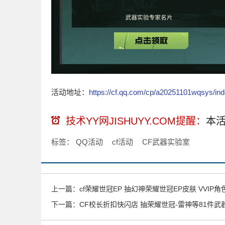
活动地址：
https://cf.qq.com/cp/a20251101wqsys/ind
技术YY网JISHUYY.COM提醒：
本
标签：
QQ活动
cf活动
CF武器实验室
上一篇：
cf荣耀世冠EP 抽幻神荣耀世冠EP皮肤 VVIP
下一篇：
CF校长折扣快闪店 抽荣耀世冠-雷神等81件武