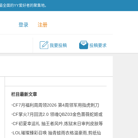
为最全面的YY爱好者的聚集地。
QQ群
关注我们
登录
注册
我要投稿
投稿要求
栏目最新文章
·
CF7月福利周周领2026 第4周领军用指虎刺刀
·
+8娜娜
CF掌火7月回流2.0 领魂QBZ03金色蔷薇蛇姬或
·
金色蔷薇萌杀等
CF初夏幸运礼 抽王者风吟,炼狱末日审判皮肤等
·
LOL璀璨臻彩召唤 抽青蛙雨衣格温豪雨,剪纸仙