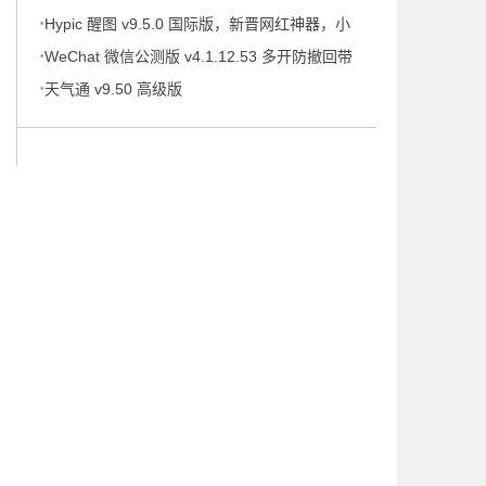
·
携版
Hypic 醒图 v9.5.0 国际版，新晋网红神器，小
·
仙女修图！必！备！
WeChat 微信公测版 v4.1.12.53 多开防撤回带
·
提示绿色版
天气通 v9.50 高级版