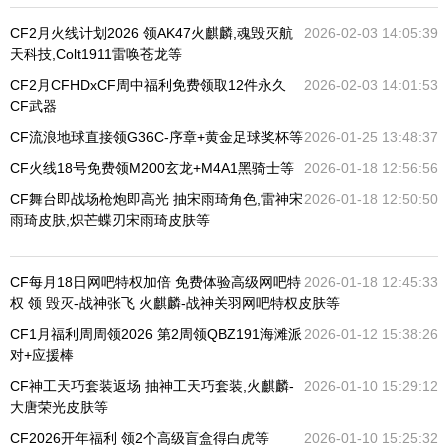
CF2月火线计划2026 领AK47火麒麟,魂毁灭航
2026-02-03 14:05:39
天科技,Colt1911雷唤苍龙等
CF2月CFHDxCF周中福利免费领取12件永久
2026-02-03 14:01:53
CF武器
CF流浪地球直接领G36C-序章+黄金足球奖杯等
2026-01-25 13:48:37
CF火线18号免费领M200玄龙+M4A1黑骑士等
2026-01-18 12:56:56
CF舞台即战场枪炮即高光 抽宋雨琦角色,雷神宋
2026-01-18 12:50:50
雨琦皮肤,炽芒蝶刃宋雨琦皮肤等
CF每月18日网吧特权加倍 免费体验高级网吧特
2026-01-18 12:45:33
权 领 毁灭-战神张飞 火麒麟-战神关羽网吧特权皮肤等
CF1月福利周周领2026 第2周领QBZ191海滩派
2026-01-12 15:38:26
对+应援棒
CF神工天巧套装返场 抽神工天巧套装,火麒麟-
2026-01-10 15:29:12
大唐荣光皮肤等
CF2026开年福利 领2个高级盲盒得白虎等
2026-01-10 15:25:32