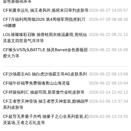
金色蔷薇萌杀等
CF初夏幸运礼 抽王者风吟,炼狱末日审判皮肤等
2026-06-27 14:05:57
CF7月福利周周领2026 第4周领军用指虎刺刀
2026-07-28 08:48:36
+8娜娜
LOL璀璨臻彩召唤 抽青蛙雨衣格温豪雨,剪纸仙
2026-06-22 08:21:12
灵嘉文四世喜气洋洋等
CF猴头VS鸟头BATTLE 抽灵Barrett金色蔷薇甜
2026-06-22 08:16:08
蜜火力等
CF沙场霸主AG 抽白虎沙场霸主等AG皮肤系列
2026-06-22 08:13:58
CF端午祈福季免费领魂青山山海灵蕴
2026-06-22 08:10:04
CF祥骏福利汇 抽超司雨,新星傲竹金蛇皮肤等
2026-02-14 12:42:12
CF王者堕天神登场 抽王者堕天神套装,黯钢战甲
2026-02-06 13:37:34
系列皮肤等
CF超导无界量子共鸣 抽量子之心全系列套装,幻
2026-02-06 13:24:35
灵返场,王者之石礼盒等