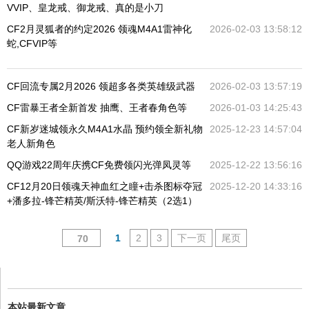
VVIP、皇龙戒、御龙戒、真的是小刀
CF2月灵狐者的约定2026 领魂M4A1雷神化
2026-02-03 13:58:12
蛇,CFVIP等
CF回流专属2月2026 领超多各类英雄级武器
2026-02-03 13:57:19
CF雷暴王者全新首发 抽鹰、王者春角色等
2026-01-03 14:25:43
CF新岁迷城领永久M4A1水晶 预约领全新礼物
2025-12-23 14:57:04
老人新角色
QQ游戏22周年庆携CF免费领闪光弹凤灵等
2025-12-22 13:56:16
CF12月20日领魂天神血红之瞳+击杀图标夺冠
2025-12-20 14:33:16
+潘多拉-锋芒精英/斯沃特-锋芒精英（2选1）
1
2
3
下一页
尾页
70
本站最新文章