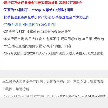
·
建行京东做任务攒金币开宝箱领好礼 亲测10京东E卡
·
又要为YY花钱了！YYvip15 紫钻12级即将问世
·
快手极速版签到金币少解决方法 快手极速版金币少怎么办
·
YY账号注册时间查询 YY怎么看Y龄
·
CF祥骏福利汇 抽超司雨,新星傲竹金蛇皮肤等
·
华为应用市场 春日大狂欢 红包享不停 现应用领红包 每日领1元红包
·
提现秒到账
YY主播在直播间如何设置“小风车“的推广内容
·
CF2月火线计划2026 领AK47火麒麟,魂毁灭航天科技,Colt1911雷唤
苍龙等
本站部分内容收集于互联网，如果有侵权内容、不妥之处，请联系我
们删除。敬请谅解!
Copyright © 2024 技术YY网 JISHUYY
冀ICP备2024078474号-2
-网站
地图