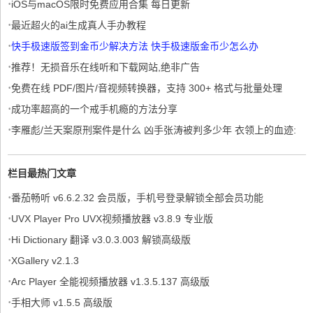
·
iOS与macOS限时免费应用合集 每日更新
·
最近超火的ai生成真人手办教程
·
快手极速版签到金币少解决方法 快手极速版金币少怎么办
·
推荐！无损音乐在线听和下载网站,绝非广告
·
免费在线 PDF/图片/音视频转换器，支持 300+ 格式与批量处理
·
成功率超高的一个戒手机瘾的方法分享
·
李雁彪/兰天案原刑案件是什么 凶手张涛被判多少年 衣领上的血迹:
“真相”背后的“真相”
栏目最热门文章
·
番茄畅听 v6.6.2.32 会员版，手机号登录解锁全部会员功能
·
UVX Player Pro UVX视频播放器 v3.8.9 专业版
·
Hi Dictionary 翻译 v3.0.3.003 解锁高级版
·
XGallery v2.1.3
·
Arc Player 全能视频播放器 v1.3.5.137 高级版
·
手相大师 v1.5.5 高级版