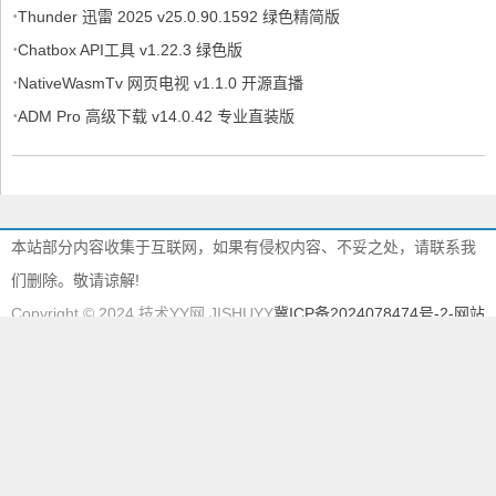
·
Thunder 迅雷 2025 v25.0.90.1592 绿色精简版
·
Chatbox API工具 v1.22.3 绿色版
·
NativeWasmTv 网页电视 v1.1.0 开源直播
·
ADM Pro 高级下载 v14.0.42 专业直装版
本站部分内容收集于互联网，如果有侵权内容、不妥之处，请联系我
们删除。敬请谅解!
Copyright © 2024 技术YY网 JISHUYY
冀ICP备2024078474号-2
-网站
地图
本站由
慈云BGP物理机
提供服务器支持
本站采用
EMLOG
系统强力驱动
895612997
895612997@qq.com